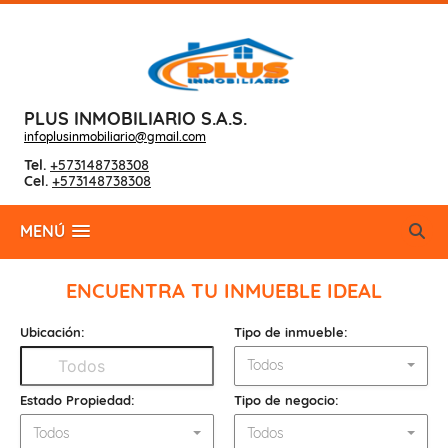
PLUS INMOBILIARIO S.A.S.
infoplusinmobiliario@gmail.com
Tel.
+573148738308
Cel.
+573148738308
MENÚ
ENCUENTRA TU INMUEBLE IDEAL
Ubicación:
Tipo de inmueble:
Todos
Estado Propiedad:
Tipo de negocio:
Todos
Todos