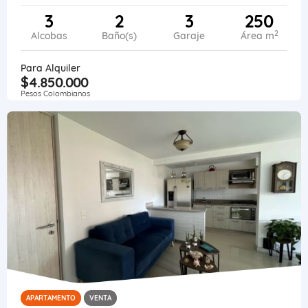
3
2
3
250
2
Alcobas
Baño(s)
Garaje
Área m
Para Alquiler
$4.850.000
Pesos Colombianos
APARTAMENTO
VENTA