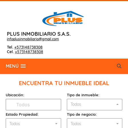
PLUS INMOBILIARIO S.A.S.
infoplusinmobiliario@gmail.com
Tel.
+573148738308
Cel.
+573148738308
MENÚ
ENCUENTRA TU INMUEBLE IDEAL
Ubicación:
Tipo de inmueble:
Todos
Estado Propiedad:
Tipo de negocio:
Todos
Todos